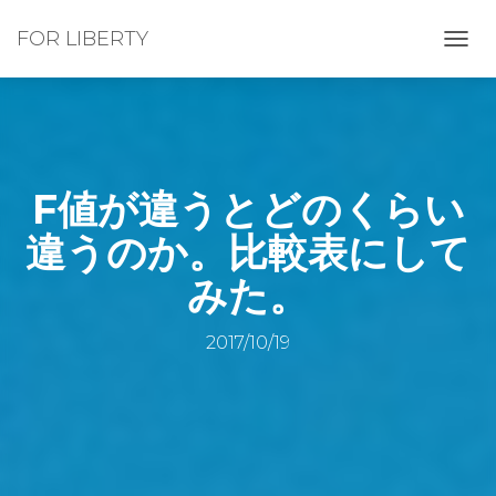
FOR LIBERTY
ナ
ビ
ゲ
ー
シ
ョ
ン
F値が違うとどのくらい
を
切
違うのか。比較表にして
り
替
みた。
え
2017/10/19