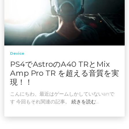
Device
PS4でAstroのA40 TRとMix
Amp Pro TR を超える音質を実
現！！
こんにちわ、最近はゲームしかしていないanで
す 今回もそれ関連の記事。
続きを読む…