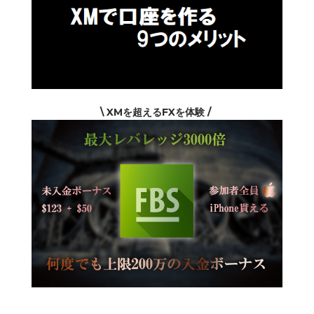
\ XMを超えるFXを体験 /