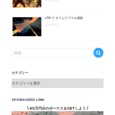
2019/01/31
α7III で タイムラプスを撮影
2019/01/07
検
検索…
索
:
カテゴリー
カ
テ
ゴ
リ
SPONSORED LINK
ー
\ 60万円分のボーナスをGETしよう /