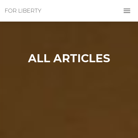
FOR LIBERTY
ナ
ビ
ゲ
ー
シ
ョ
ン
ALL ARTICLES
を
切
り
替
え