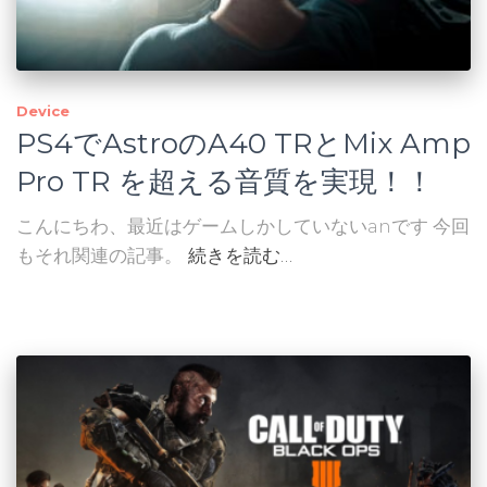
Device
PS4でAstroのA40 TRとMix Amp
Pro TR を超える音質を実現！！
こんにちわ、最近はゲームしかしていないanです 今回
もそれ関連の記事。
続きを読む…