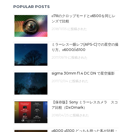
POPULAR POSTS
α7IIIのクロップモードとα6500を同じレ
ンズで比較
2018/11/05 に投稿された
ミラーレス一眼レフ(APS-C)での星空の撮
り方。α6000/α5100
2017/09/19 に投稿された
sigma 30mm f1.4 DC DN で星空撮影
2017/12/04 に投稿された
【保存版】Sony ミラーレスカメラ スコ
ア比較（DxOmark）
2018/04/25 に投稿された
α6000 α5100 どっちも持った私が比較・