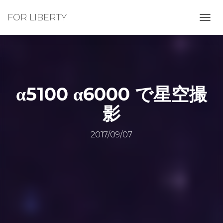
FOR LIBERTY
ナ
ビ
ゲ
ー
シ
ョ
ン
α5100 α6000 で星空撮
を
切
影
り
替
え
2017/09/07