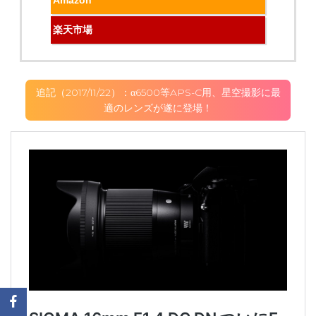
楽天市場
追記（2017/11/22）：α6500等APS-C用、星空撮影に最
適のレンズが遂に登場！