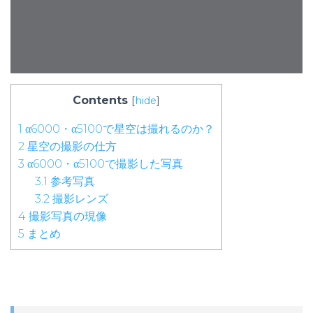
Contents
[
hide
]
1
α6000・α5100で星空は撮れるのか？
2
星空の撮影の仕方
3
α6000・α5100で撮影した写真
3.1
参考写真
3.2
撮影レンズ
4
撮影写真の現像
5
まとめ