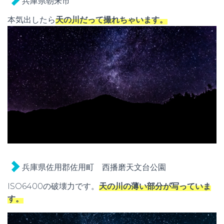
兵庫県朝来市
本気出したら
天の川だって撮れちゃいます。
兵庫県佐用郡佐用町 西播磨天文台公園
ISO6400の破壊力です。
天の川の薄い部分が写っていま
す。