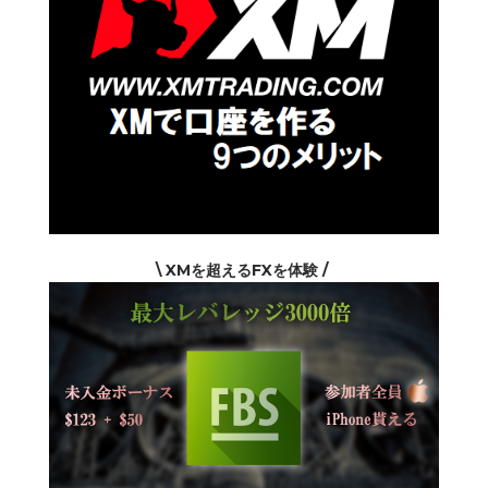
\ XMを超えるFXを体験 /