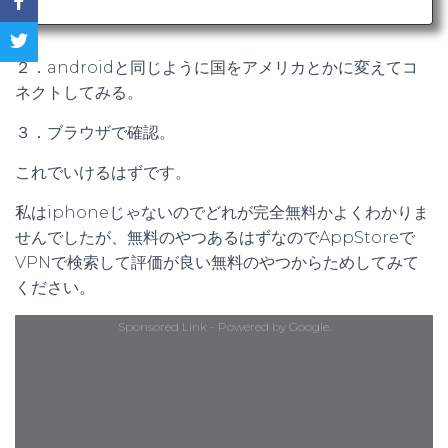
ebsites & apps, and secures your connection on public WiFi h
otspots.Try TunnelBear for free with 500MB of brows…
２．androidと同じように国をアメリカとかに変えてコ
ネクトしてみる。
３．ブラウザで確認。
これでいけるはずです。
私はiphoneじゃないのでどれが完全無料かよくわかりま
せんでしたが、無料のやつあるはずなのでAppStoreで
VPNで検索して評価が良い無料のやつからためしてみて
ください。
Sponsored Link - Powered by Google.