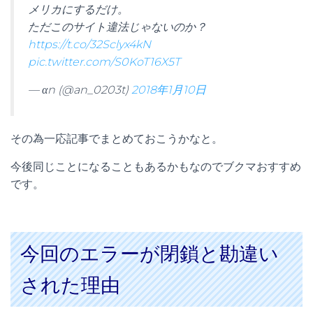
メリカにするだけ。
ただこのサイト違法じゃないのか？
https://t.co/32Sclyx4kN
pic.twitter.com/S0KoT16X5T
— αn (@an_0203t)
2018年1月10日
その為一応記事でまとめておこうかなと。
今後同じことになることもあるかもなのでブクマおすすめ
です。
今回のエラーが閉鎖と勘違い
された理由