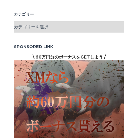
:
カテゴリー
カ
テ
ゴ
リ
SPONSORED LINK
ー
\ 60万円分のボーナスをGETしよう /