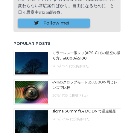
変わらない常駐案件ばかり。自由になるために！と
日々思案中の26歳独身。
Follow me!
POPULAR POSTS
ミラーレス一眼レフ(APS-C)での星空の撮
り方。α6000/α5100
2017/09/19 に投稿された
α7IIIのクロップモードとα6500を同じレ
ンズで比較
2018/11/05 に投稿された
sigma 30mm f1.4 DC DN で星空撮影
2017/12/04 に投稿された