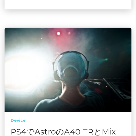
Device
PS4でAstroのA40 TRとMix