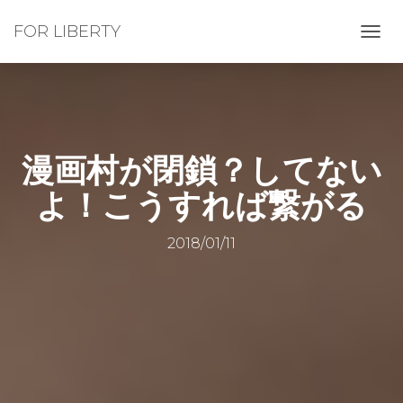
FOR LIBERTY
ナ
ビ
ゲ
ー
シ
ョ
ン
漫画村が閉鎖？してない
を
切
よ！こうすれば繋がる
り
替
え
2018/01/11