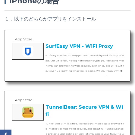
iPhoneの場合
１．以下のどちらかアプリをインストール
App Store
‎SurfEasy VPN - WiFi Proxy
https://itunes.apple.com/jp/app/surfeasy-vpn/id633495655?mt=8&#038;ign-mpt=uo=4
‎SurfEasy VPN helps keep your online activity and history priv
ate. Our ultra-fast, no-log network encrypts your data and mea
ns you can browse the web securely even on public WiFi, with
out even us knowing what you’re doing.Why SurfEasy VPN?►
SURF THE WEB ANONYMOUSLYSurfEasy VPN allows you to hi
de…
App Store
‎TunnelBear: Secure VPN & Wi
fi
https://itunes.apple.com/jp/app/tunnelbear-vpn/id564842283?mt=8&#038;ign-mpt=uo=4
‎TunnelBear VPN is a free, incredibly simple app to browse th
e Internet privately and securely.The beautiful TunnelBear ap
p protects your online privacy, lets you access your favourite w