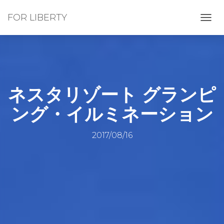
FOR LIBERTY
ナ
ビ
ゲ
ー
シ
ョ
ン
ネスタリゾート グランピ
を
切
ング・イルミネーション
り
替
え
2017/08/16