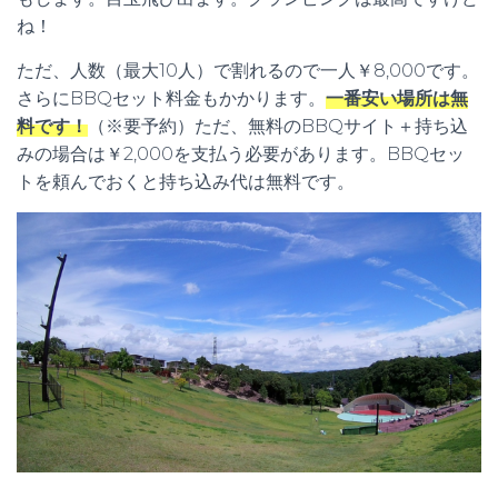
ね！
ただ、人数（最大10人）で割れるので一人￥8,000です。
さらにBBQセット料金もかかります。
一番安い場所は無
料です！
（※要予約）ただ、無料のBBQサイト＋持ち込
みの場合は￥2,000を支払う必要があります。BBQセッ
トを頼んでおくと持ち込み代は無料です。