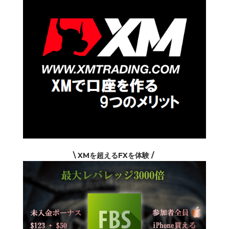
\ XMを超えるFXを体験 /