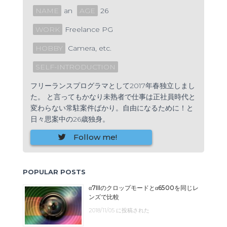
NAME
an
AGE
26
WORK
Freelance PG
HOBBY
Camera, etc.
SELF-INTRODUCTION
フリーランスプログラマとして2017年春独立しまし
た。 と言ってもかなり未熟者で仕事は正社員時代と
変わらない常駐案件ばかり。自由になるために！と
日々思案中の26歳独身。
Follow me!
POPULAR POSTS
α7IIIのクロップモードとα6500を同じレ
ンズで比較
2018/11/05 に投稿された