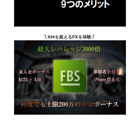
\ XMを超えるFXを体験 /