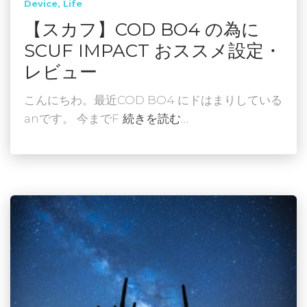
Device
Life
【スカフ】COD BO4 の為に
SCUF IMPACT おススメ設定・
レビュー
こんにちわ。最近COD BO4 にドはまりしている
anです。 今までF
続きを読む…