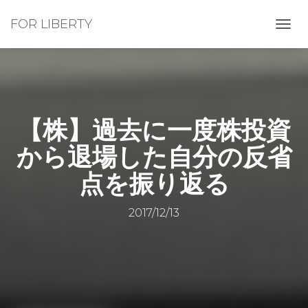
FOR LIBERTY
ナ
ビ
ゲ
ー
シ
ョ
ン
【株】過去に一度株投資
を
切
から退場した自分の反省
り
替
点を振り返る
え
2017/12/13