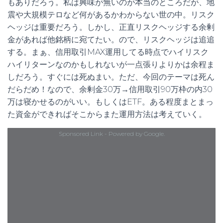
もありだろう。私は興味が無いのが本当のところだが、地
震や大規模テロなど何があるかわからない世の中。リスク
ヘッジは重要だろう。しかし、正直リスクヘッジする余剰
金があれば他銘柄に宛てたい。ので、リスクヘッジは追追
する。まぁ、信用取引MAX運用してる時点でハイリスク
ハイリターンなのかもしれないが一点張りよりかは余程ま
しだろう。すぐには死ぬまい。ただ、今回のテーマは死ん
だらだめ！なので、余剰金30万→信用取引90万枠の内30
万は寝かせるのがいい。もしくはETF。ある程度まとまっ
た資金ができればそこからまた運用方法は考えていく。
Sponsored Link - Powered by Google.