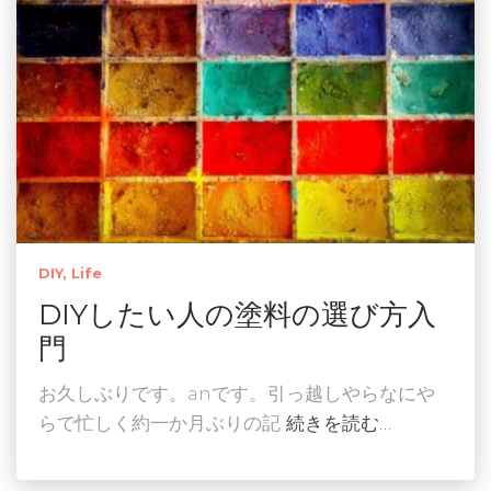
DIY
Life
DIYしたい人の塗料の選び方入
門
お久しぶりです。anです。引っ越しやらなにや
らで忙しく約一か月ぶりの記
続きを読む…