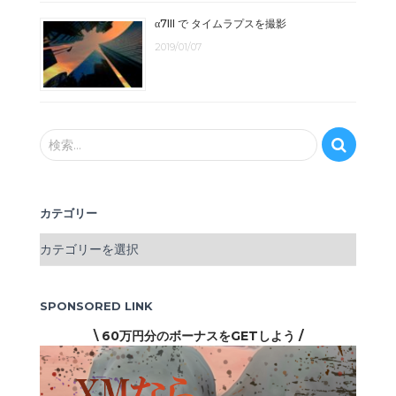
α7III で タイムラプスを撮影
2019/01/07
検
検索…
索
:
カテゴリー
カ
テ
ゴ
リ
SPONSORED LINK
ー
\ 60万円分のボーナスをGETしよう /